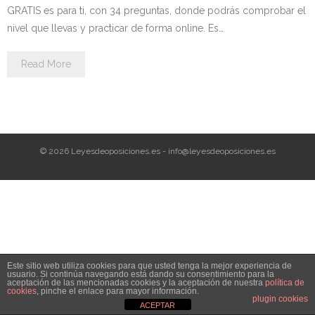
Personalidad Jurídica PROPIA
GRATIS es para ti, con 34 preguntas, donde podrás comprobar el
nivel que llevas y practicar de forma online. Es…
- La Administración Pública en La Constitución
Read More
- Qué se entiende por CONSOLIDACIÓN y por
ESTABILIZACIÓN de Empleo
TIENDA Test PDF
© 2026 Leyesdeoposiciones.es - info@leyesdeoposiciones.es
CONVOCATORIAS
- TEST de Auxilio Judicial 2026
- OPOSICIÓN Auxilio Judicial, turno libre – 2025
- OPOSICIÓN Tramitación procesal y Administrativa –
Este sitio web utiliza cookies para que usted tenga la mejor experiencia de
2025
usuario. Si continúa navegando está dando su consentimiento para la
aceptación de las mencionadas cookies y la aceptación de nuestra
política de
cookies
, pinche el enlace para mayor información.
- OPOSICIÓN Gestión Procesal, turno libre – 2025
plugin cookies
ACEPTAR