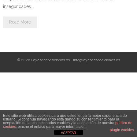
Personalidad Jurídica PROPIA
inseguridades,…
- La Administración Pública en La Constitución
Read More
- Qué se entiende por CONSOLIDACIÓN y por
ESTABILIZACIÓN de Empleo
TIENDA Test PDF
© 2026 Leyesdeoposiciones.es - info@leyesdeoposiciones.es
CONVOCATORIAS
- TEST de Auxilio Judicial 2026
- OPOSICIÓN Auxilio Judicial, turno libre – 2025
- OPOSICIÓN Tramitación procesal y Administrativa –
Este sitio web utiliza cookies para que usted tenga la mejor experiencia de
2025
usuario. Si continúa navegando está dando su consentimiento para la
aceptación de las mencionadas cookies y la aceptación de nuestra
política de
cookies
, pinche el enlace para mayor información.
- OPOSICIÓN Gestión Procesal, turno libre – 2025
plugin cookies
ACEPTAR