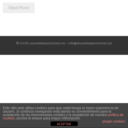
Personalidad Jurídica PROPIA
Read More
- La Administración Pública en La Constitución
- Qué se entiende por CONSOLIDACIÓN y por
ESTABILIZACIÓN de Empleo
© 2026 Leyesdeoposiciones.es - info@leyesdeoposiciones.es
TIENDA Test PDF
CONVOCATORIAS
- TEST de Auxilio Judicial 2026
- OPOSICIÓN Auxilio Judicial, turno libre – 2025
- OPOSICIÓN Tramitación procesal y Administrativa –
Este sitio web utiliza cookies para que usted tenga la mejor experiencia de
2025
usuario. Si continúa navegando está dando su consentimiento para la
aceptación de las mencionadas cookies y la aceptación de nuestra
política de
cookies
, pinche el enlace para mayor información.
- OPOSICIÓN Gestión Procesal, turno libre – 2025
plugin cookies
ACEPTAR