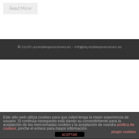
Personalidad Jurídica PROPIA
Read More
- La Administración Pública en La Constitución
- Qué se entiende por CONSOLIDACIÓN y por
ESTABILIZACIÓN de Empleo
© 2026 Leyesdeoposiciones.es - info@leyesdeoposiciones.es
TIENDA Test PDF
CONVOCATORIAS
- TEST de Auxilio Judicial 2026
- OPOSICIÓN Auxilio Judicial, turno libre – 2025
- OPOSICIÓN Tramitación procesal y Administrativa –
Este sitio web utiliza cookies para que usted tenga la mejor experiencia de
2025
usuario. Si continúa navegando está dando su consentimiento para la
aceptación de las mencionadas cookies y la aceptación de nuestra
política de
cookies
, pinche el enlace para mayor información.
- OPOSICIÓN Gestión Procesal, turno libre – 2025
plugin cookies
ACEPTAR