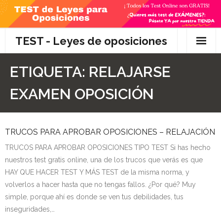
Skip
to
content
TEST - Leyes de oposiciones
Inicio
ETIQUETA:
RELAJARSE
TEST Gratis
EXAMEN OPOSICIÓN
Preguntas
TRUCOS PARA APROBAR OPOSICIONES – RELAJACIÓN
- Diferencia entre propuesta y proposición de ley
TRUCOS PARA APROBAR OPOSICIONES TIPO TEST Si has hecho
- Qué es la competencia administrativa
nuestros test gratis online, una de los trucos que verás es que
HAY QUE HACER TEST Y MÁS TEST de la misma norma, y
- ¿Es PRECEPTIVO el Recurso de Alzada? ¿Y
volverlos a hacer hasta que no tengas fallos. ¿Por qué? Muy
POTESTATIVO, FACULTATIVO?
simple, porque ahí es donde se ven tus debilidades, tus
inseguridades,…
- Diferencia entre Personalidad Jurídica PLENA y