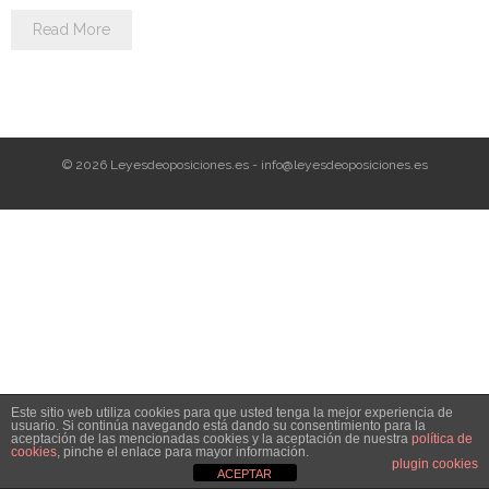
Personalidad Jurídica PROPIA
Read More
- La Administración Pública en La Constitución
- Qué se entiende por CONSOLIDACIÓN y por
ESTABILIZACIÓN de Empleo
© 2026 Leyesdeoposiciones.es - info@leyesdeoposiciones.es
TIENDA Test PDF
CONVOCATORIAS
- TEST de Auxilio Judicial 2026
- OPOSICIÓN Auxilio Judicial, turno libre – 2025
- OPOSICIÓN Tramitación procesal y Administrativa –
Este sitio web utiliza cookies para que usted tenga la mejor experiencia de
2025
usuario. Si continúa navegando está dando su consentimiento para la
aceptación de las mencionadas cookies y la aceptación de nuestra
política de
cookies
, pinche el enlace para mayor información.
- OPOSICIÓN Gestión Procesal, turno libre – 2025
plugin cookies
ACEPTAR