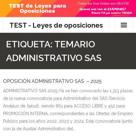
Skip
to
content
TEST - Leyes de oposiciones
Inicio
ETIQUETA:
TEMARIO
TEST Gratis
ADMINISTRATIVO SAS
Preguntas
OPOSICIÓN ADMINISTRATIVO SAS – 2025
- Diferencia entre propuesta y proposición de ley
ADMINISTRATIVO SAS 2025 ¡Ya se han convocado las 1.313 plazas
- Qué es la competencia administrativa
de la nueva convocatoria para Administrativo del SAS (Servicio
Andaluz de Salud), siendo 861 para ACCESO LIBRE y 452 para
- ¿Es PRECEPTIVO el Recurso de Alzada? ¿Y
PROMOCIÓN INTERNA, correspondientes a las Ofertas de Empleo
POTESTATIVO, FACULTATIVO?
Público para los años 2022, 2023 y 2024. Esta convocatoria (junto
con la de Auxiliar Administrativo del…
- Diferencia entre Personalidad Jurídica PLENA y