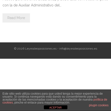
Personalidad Jurídica PROPIA
con la de Auxiliar Administrativo del…
- La Administración Pública en La Constitución
Read More
- Qué se entiende por CONSOLIDACIÓN y por
ESTABILIZACIÓN de Empleo
TIENDA Test PDF
© 2026 Leyesdeoposiciones.es - info@leyesdeoposiciones.es
CONVOCATORIAS
- TEST de Auxilio Judicial 2026
- OPOSICIÓN Auxilio Judicial, turno libre – 2025
- OPOSICIÓN Tramitación procesal y Administrativa –
Este sitio web utiliza cookies para que usted tenga la mejor experiencia de
2025
usuario. Si continúa navegando está dando su consentimiento para la
aceptación de las mencionadas cookies y la aceptación de nuestra
política de
cookies
, pinche el enlace para mayor información.
- OPOSICIÓN Gestión Procesal, turno libre – 2025
plugin cookies
ACEPTAR