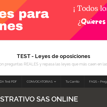
TEST - Leyes de oposiciones
on preguntas REALES y repasa las leyes que más caen en la
DA Test PDF
CONVOCATORIAS
Tu Carrito
FAQS – Preg
ISTRATIVO SAS ONLINE