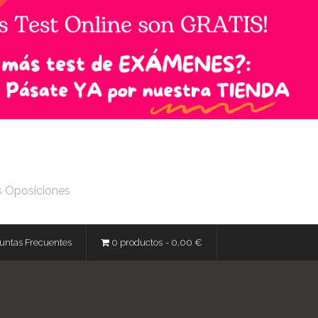
s Oposiciones
untas Frecuentes
0 productos
0,00 €