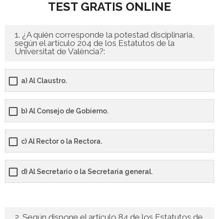
TEST GRATIS ONLINE
- - OPOSICIÓN Celador SAS – 2025
1. ¿A quién corresponde la potestad disciplinaria,
- - OPOSICIÓN Auxiliar Administrativo de la Junta de
según el artículo 204 de los Estatutos de la
Universitat de València?:
Andalucía - 2024
- - OPOSICIÓN Administrativo de la Junta de Andalucía –
a) Al Claustro.
2024
- Aragón
b) Al Consejo de Gobierno.
- - TEST de Auxiliar Administrativo DGA Aragón 2026
c) Al Rector o la Rectora.
- - TEST de Administrativo DGA Aragón 2026
d) Al Secretario o la Secretaria general.
- - OPOSICIÓN Auxiliar Administrativo Universidad
Zaragoza Unizar - 2025
- Castilla-La Mancha
2. Según dispone el artículo 84 de los Estatutos de