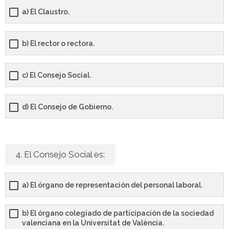
- - TEST de Administrativo Comunidad de Madrid 2026
a) El Claustro.
- Comun. Valenciana
b) El rector o rectora.
- - TEST de Auxiliar Administrativo Generalitat Valenciana
2026
c) El Consejo Social.
- - TEST de Administrativo Generalitat Valenciana 2026
d) El Consejo de Gobierno.
- - Oposición ADMINISTRATIVO de la GENERALITAT
VALENCIANA – Turno Libre 2025
Tu Carrito
4. El Consejo Social es:
FAQS – Preguntas Frecuentes
a) El órgano de representación del personal laboral.
0 productos
0,00 €
b) El órgano colegiado de participación de la sociedad
valenciana en la Universitat de València.