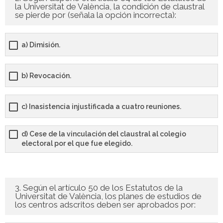
la Universitat de València, la condición de claustral
se pierde por (señala la opción incorrecta):
- - OPOSICIÓN Auxiliar Administrativo SESCAM – Libre –
2025
a) Dimisión.
- - OPOSICIÓN Auxiliar de Enfermería TCAE SESCAM,
Castilla-La Mancha – Libre – 2025
b) Revocación.
- - OPOSICIÓN Celador SESCAM – Libre – 2025
c) Inasistencia injustificada a cuatro reuniones.
- - OPOSICIÓN Enfermero SESCAM – Libre – 2025
- - OPOSICIÓN Cuerpo Auxiliar Administración General
d) Cese de la vinculación del claustral al colegio
electoral por el que fue elegido.
Castilla La – Mancha, turno libre – 2025
- Comun. Madrid
3. Según el artículo 50 de los Estatutos de la
- - TEST de Auxiliar Administrativo Comunidad de
Universitat de València, los planes de estudios de
Madrid 2026
los centros adscritos deben ser aprobados por: