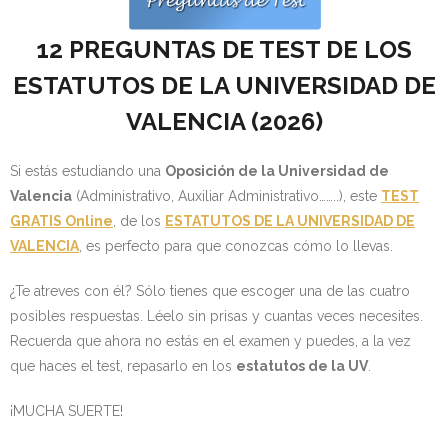
- OPOSICIÓN Auxiliar Administrativo del Estado - 2024
12 PREGUNTAS DE TEST DE LOS
- OPOSICIÓN Administrativo del Estado - 2024
ESTATUTOS DE LA UNIVERSIDAD DE
VALENCIA (
2026)
- Seguridad Social
- - OPOSICIÓN Gestión Seguridad Social – 2025
Si estás estudiando una
Oposición de la Universidad de
Valencia
(Administrativo, Auxiliar Administrativo……..), este
TEST
- - OPOSICIÓN Administrativo Seguridad Social – 2025
GRATIS Online
, de los
ESTATUTOS DE LA UNIVERSIDAD DE
VALENCIA
, es perfecto para que conozcas cómo lo llevas.
- - OPOSICIÓN Administrativo Seguridad Social - 2024
¿Te atreves con él? Sólo tienes que escoger una de las cuatro
- Andalucía
posibles respuestas. Léelo sin prisas y cuantas veces necesites.
Recuerda que ahora no estás en el examen y puedes, a la vez
- - TEST de Auxiliar Administrativo SAS 2026
que haces el test, repasarlo en los
estatutos de la UV
.
- - OPOSICIÓN Administrativo SAS – 2025
¡MUCHA SUERTE!
- - OPOSICIÓN Auxiliar Administrativo SAS – 2025