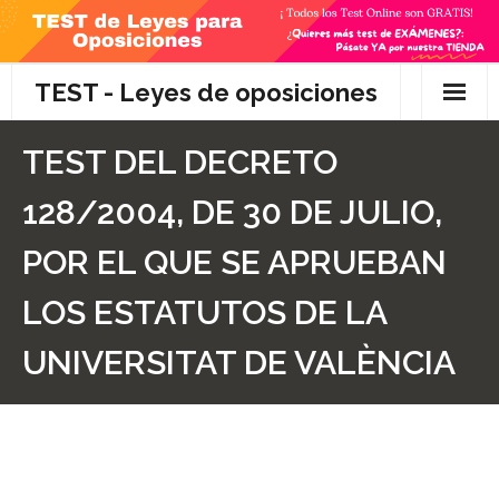
Skip
to
content
TEST - Leyes de oposiciones
Inicio
TEST DEL DECRETO
TEST Gratis
128/2004, DE 30 DE JULIO,
Preguntas
POR EL QUE SE APRUEBAN
- Diferencia entre propuesta y proposición de ley
LOS ESTATUTOS DE LA
- Qué es la competencia administrativa
UNIVERSITAT DE VALÈNCIA
- ¿Es PRECEPTIVO el Recurso de Alzada? ¿Y
POTESTATIVO, FACULTATIVO?
- Diferencia entre Personalidad Jurídica PLENA y