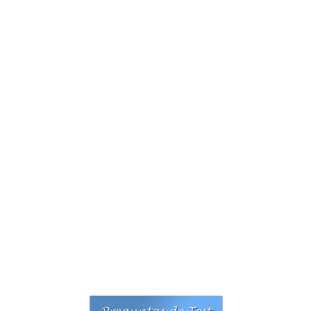
Personalidad Jurídica PROPIA
- La Administración Pública en La Constitución
- Qué se entiende por CONSOLIDACIÓN y por
ESTABILIZACIÓN de Empleo
TIENDA Test PDF
CONVOCATORIAS
- TEST de Auxilio Judicial 2026
- OPOSICIÓN Auxilio Judicial, turno libre – 2025
- OPOSICIÓN Tramitación procesal y Administrativa –
2025
- OPOSICIÓN Gestión Procesal, turno libre – 2025