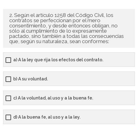
- - OPOSICIÓN Auxiliar Administrativo SESCAM – Libre –
2. Según el artículo 1258 del Código Civil, los
2025
contratos se perfeccionan por el mero
consentimiento, y desde entonces obligan, no
sólo al cumplimiento de lo expresamente
- - OPOSICIÓN Auxiliar de Enfermería TCAE SESCAM,
pactado, sino también a todas las consecuencias
Castilla-La Mancha – Libre – 2025
que, según su naturaleza, sean conformes:
- - OPOSICIÓN Celador SESCAM – Libre – 2025
a) A la ley que rija los efectos del contrato.
- - OPOSICIÓN Enfermero SESCAM – Libre – 2025
b) A su voluntad.
- - OPOSICIÓN Cuerpo Auxiliar Administración General
Castilla La – Mancha, turno libre – 2025
c) A la voluntad, al uso y a la buena fe.
- Comun. Madrid
d) A la buena fe, al uso y a la ley.
- - TEST de Auxiliar Administrativo Comunidad de
Madrid 2026