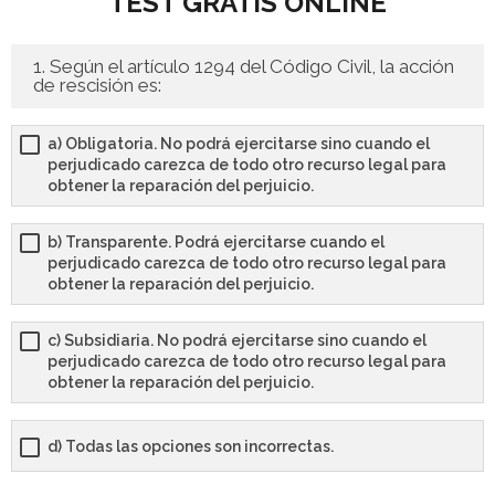
TEST GRATIS ONLINE
- - OPOSICIÓN Celador SAS – 2025
1. Según el artículo 1294 del Código Civil, la acción
de rescisión es:
- - OPOSICIÓN Auxiliar Administrativo de la Junta de
Andalucía - 2024
a) Obligatoria. No podrá ejercitarse sino cuando el
perjudicado carezca de todo otro recurso legal para
- - OPOSICIÓN Administrativo de la Junta de Andalucía –
obtener la reparación del perjuicio.
2024
b) Transparente. Podrá ejercitarse cuando el
- Aragón
perjudicado carezca de todo otro recurso legal para
obtener la reparación del perjuicio.
- - TEST de Auxiliar Administrativo DGA Aragón 2026
c) Subsidiaria. No podrá ejercitarse sino cuando el
- - TEST de Administrativo DGA Aragón 2026
perjudicado carezca de todo otro recurso legal para
obtener la reparación del perjuicio.
- - OPOSICIÓN Auxiliar Administrativo Universidad
Zaragoza Unizar - 2025
d) Todas las opciones son incorrectas.
- Castilla-La Mancha