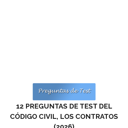
Personalidad Jurídica PROPIA
- La Administración Pública en La Constitución
- Qué se entiende por CONSOLIDACIÓN y por
ESTABILIZACIÓN de Empleo
TIENDA Test PDF
CONVOCATORIAS
- TEST de Auxilio Judicial 2026
- OPOSICIÓN Auxilio Judicial, turno libre – 2025
- OPOSICIÓN Tramitación procesal y Administrativa –
12 PREGUNTAS DE TEST DEL
2025
CÓDIGO CIVIL, LOS CONTRATOS
- OPOSICIÓN Gestión Procesal, turno libre – 2025
(
2026)