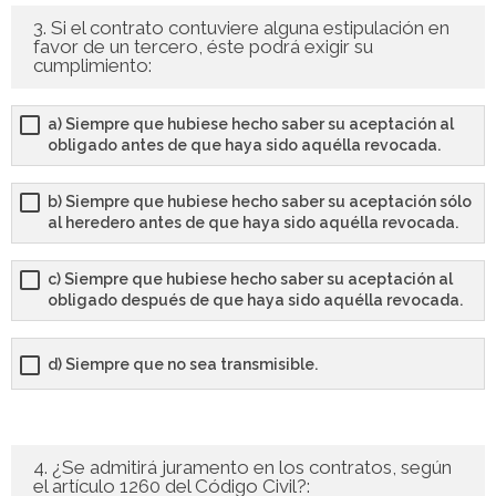
- - TEST de Administrativo Comunidad de Madrid 2026
3. Si el contrato contuviere alguna estipulación en
favor de un tercero, éste podrá exigir su
- Comun. Valenciana
cumplimiento:
- - TEST de Auxiliar Administrativo Generalitat Valenciana
a) Siempre que hubiese hecho saber su aceptación al
2026
obligado antes de que haya sido aquélla revocada.
- - TEST de Administrativo Generalitat Valenciana 2026
b) Siempre que hubiese hecho saber su aceptación sólo
al heredero antes de que haya sido aquélla revocada.
- - Oposición ADMINISTRATIVO de la GENERALITAT
VALENCIANA – Turno Libre 2025
c) Siempre que hubiese hecho saber su aceptación al
obligado después de que haya sido aquélla revocada.
Tu Carrito
d) Siempre que no sea transmisible.
FAQS – Preguntas Frecuentes
0 productos
0,00 €
4. ¿Se admitirá juramento en los contratos, según
el artículo 1260 del Código Civil?: