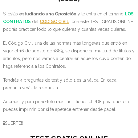
- OPOSICIÓN Auxiliar Administrativo del Estado - 2024
Si estás
estudiando una Oposición
y te entra en el temario
LOS
- OPOSICIÓN Administrativo del Estado - 2024
CONTRATOS
del
CÓDIGO CIVIL
, con este TEST GRATIS ONLINE
podrás practicar todo lo que quieras y cuantas veces quieras.
- Seguridad Social
El Código Civil, una de las normas más longevas que entró en
- - OPOSICIÓN Gestión Seguridad Social – 2025
vigor el 16 de agosto de 1889, se dispone en multitud de títulos y
artículos, pero nos vamos a centrar en aquellos cuyo contenido
- - OPOSICIÓN Administrativo Seguridad Social – 2025
haga referencia a los Contratos.
- - OPOSICIÓN Administrativo Seguridad Social - 2024
Tendrás 4 preguntas de test y sólo 1 es la válida. En cada
pregunta verás la respuesta.
- Andalucía
Además, y para ponértelo más fácil, tienes el PDF para que te lo
- - TEST de Auxiliar Administrativo SAS 2026
puedas imprimir, por si te apetece entrenar desde papel.
- - OPOSICIÓN Administrativo SAS – 2025
¡¡SUERTE!!
- - OPOSICIÓN Auxiliar Administrativo SAS – 2025