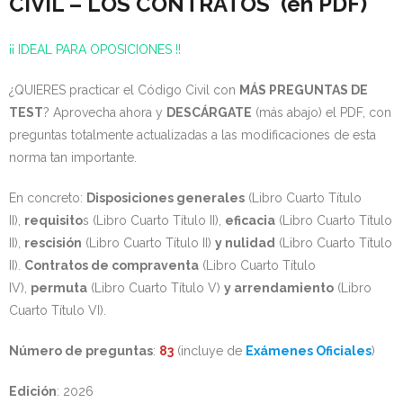
CIVIL – LOS CONTRATOS (en PDF)
¡¡ IDEAL PARA OPOSICIONES !!
¿QUIERES practicar el Código Civil con
MÁS PREGUNTAS DE
TEST
? Aprovecha ahora y
DESCÁRGATE
(más abajo) el PDF, con
preguntas totalmente actualizadas a las modificaciones de esta
norma tan importante.
En concreto:
Disposiciones generales
(Libro Cuarto Título
II),
requisito
s (Libro Cuarto Título II),
eficacia
(Libro Cuarto Título
II),
rescisión
(Libro Cuarto Título II)
y nulidad
(Libro Cuarto Título
II).
Contratos de compraventa
(Libro Cuarto Título
IV),
permuta
(Libro Cuarto Título V)
y arrendamiento
(Libro
Cuarto Título VI).
Número de preguntas
:
83
(incluye de
Exámenes Oficiales
)
Edición
: 2026